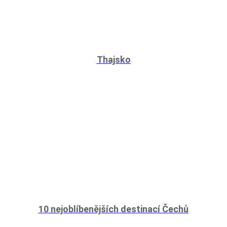
Thajsko
10 nejoblíbenějších destinací Čechů