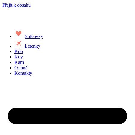
Přejít k obsahu
favorite
Srdcovky
travel
Letenky
Kdo
Kdy
Kam
O mně
Kontakty