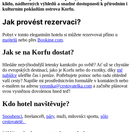
klidu, nádherných výhledů a snadné dostupnosti k přírodním i
kulturním pokladům ostrova Korfu.
Jak provést rezervaci?
Pobyt v tomto elegantním hotelu si můžete rezervovat přímo u
majitelů
nebo přes
Booking.com
.
Jak se na Korfu dostat?
Hledáte nejvýhodnější letenky kamkoliv po světě? Ať už se chystáte
do evropských destinací, jako je Korfu nebo do exotiky, díky
mé
nabídce
ušetříte čas i peníze. Potřebujete pomoc nebo radu ohledně
vaší cesty? Napište mi prostřednictvím formuláře v kontaktech nebo
e-mailem na adresu
veronika@cestovatelka.com
a začněte plánovat
svou vysněnou dovolenou hned teď!
Kdo hotel navštěvuje?
Snoubenci
, freelanceři,
páry
, muži, milovníci sportu,
sólo
cestovatelé.