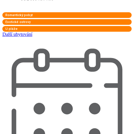
Romantický pobyt
Exotické ostrovy
U pláže
Další ubytování