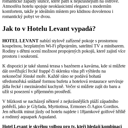
romantické západy slunce, které patří k nejkrásnějším na ostrově.
Atmosféra hotelu spojuje neoklasicistní eleganci s moderním
komfortem, takže je ideálním místem pro klidnou dovolenou i
romantický pobyt ve dvou.
Jak to v Hotelu Levant vypadá?
HOTEL LEVANT
nabízí stylově zařízené pokoje s prostornou
koupelnou, bezplatným Wi-Fi připojením, satelitní TV a minibarem.
Rodiny s dětmi ocení možnost propojených pokojů, které zajistí více
prostoru i soukromí.
K dispozici je také slunná terasa s bazénem a kavárna, kde si můžete
dát osvěžující řecké frappé či sklenku vína při výhledu na
nekonečné Jónské moře. Každé ráno se podává bohatá
středomořská snídaně formou bufetu a hotelová restaurace servíruje
jídla řecké i mezinárodní kuchyně. Večer si můžete zajít do baru a
užít si posezení v příjemném prostředí.
V blízkosti se nacházejí některé z nejkrásnějších pláží západního
pobřeží, jako je Glyfada, Myrtiotissa, Ermones či Agios Gordios.
Jen několik minut jízdy od hotelu najdete i 18jamkové golfové hřiště
a rodinný aquapark Aqualand.
Hotel Levant je skvělou volbou pro ty, kteří hledají kombinaci