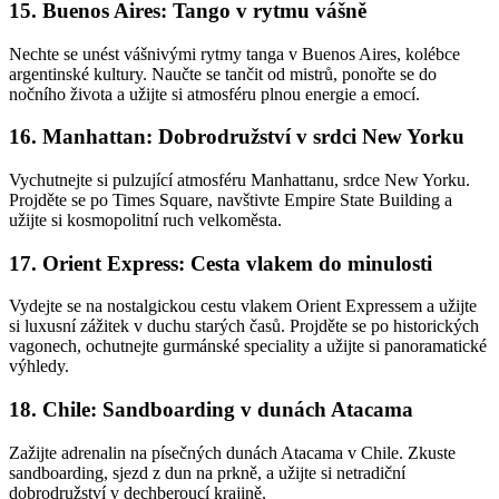
15. Buenos Aires: Tango v rytmu vášně
Nechte se unést vášnivými rytmy tanga v Buenos Aires, kolébce
argentinské kultury. Naučte
se tančit od mistrů, ponořte se do
nočního života a užijte si atmosféru plnou energie a
emocí.
16. Manhattan: Dobrodružství v srdci New Yorku
Vychutnejte si pulzující atmosféru Manhattanu, srdce New Yorku.
Projděte se po Times
Square, navštivte Empire State Building a
užijte si kosmopolitní ruch velkoměsta.
17. Orient Express: Cesta vlakem do minulosti
Vydejte se na nostalgickou cestu vlakem Orient Expressem a užijte
si luxusní zážitek v duchu
starých časů. Projděte se po historických
vagonech, ochutnejte gurmánské speciality a užijte
si panoramatické
výhledy.
18. Chile: Sandboarding v dunách Atacama
Zažijte adrenalin na písečných dunách Atacama v Chile. Zkuste
sandboarding, sjezd z dun na
prkně, a užijte si netradiční
dobrodružství v dechberoucí krajině.