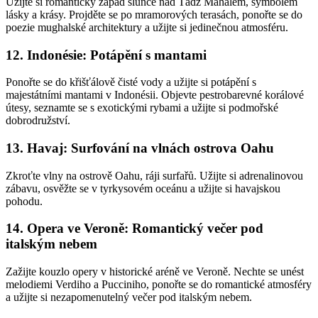
Užijte si romantický západ slunce nad Tádž Mahalem, symbolem
lásky a krásy. Projděte se
po mramorových terasách, ponořte se do
poezie mughalské architektury a užijte si
jedinečnou atmosféru.
12. Indonésie: Potápění s mantami
Ponořte se do křišťálově čisté vody a užijte si potápění s
majestátními mantami v Indonésii.
Objevte pestrobarevné korálové
útesy, seznamte se s exotickými rybami a užijte si
podmořské
dobrodružství.
13. Havaj: Surfování na vlnách ostrova Oahu
Zkroťte vlny na ostrově Oahu, ráji surfařů. Užijte si adrenalinovou
zábavu, osvěžte se v
tyrkysovém oceánu a užijte si havajskou
pohodu.
14. Opera ve Veroně: Romantický večer pod
italským nebem
Zažijte kouzlo opery v historické aréně ve Veroně. Nechte se unést
melodiemi Verdiho a
Pucciniho, ponořte se do romantické atmosféry
a užijte si nezapomenutelný večer pod
italským nebem.