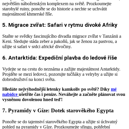
největším náboženským
komplexem na světě. Prozkoumejte
starobylé ruiny, ponořte se do historie a nechte se
uchvátit
majestátností khmerské říše.
5. Migrace zvířat: Safari v rytmu divoké Afriky
Staňte se svědky fascinujícího divadla migrace zvířat v Tanzánii a
Keni. Sledujte stáda zeber a
pakoňů, jak se ženou za pastvou, a
užijte si safari v srdci africké divočiny.
6. Antarktida: Expediční plavba do ledové říše
Vydejte se na cestu do neznáma a zažijte majestátnost Antarktidy.
Projděte se mezi ledovci,
pozorujte tučňáky a velryby a užijte si
dobrodružství na konci světa.
Hledáte nejvýhodnější letenky kamkoliv po světě? Díky
mé
nabídce
ušetříte čas i peníze. Neváhejte a začněte plánovat svou
vysněnou dovolenou hned teď!
7. Pyramidy v Gíze: Dotek starověkého Egypta
Ponořte se do tajemství starověkého Egypta a užijte si úchvatný
pohled na pyramidy v Gíze.
Prozkoumejte sfingu, pohřební