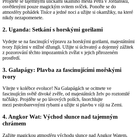
Projděte se tajemnými uličkami skalního města Petra v
Jordánsku,
osvětlenými pouze magickým svitem svíček. Ponořte se do
atmosféry pohádek
Tisíce a jedné noci a užijte si okamžiky, na které
nikdy nezapomenete.
2. Uganda: Setkání s horskými gorilami
Vydejte se na fascinující výpravu za horskými
gorilami, majestátními
tvory žijícími v mlžné džungli. Užijte si úchvatný a dojemný zážitek
z
pozorování těchto impozantních zvířat v jejich přirozeném
prostředí.
3. Galapágy: Plavba za fascinujícími mořskými
tvory
Vítejte v kolébce evoluce! Na Galapágách se ocitnete ve
fascinujícím světě divoké zvěře, od
majestátních želv po roztomilé
tučňáky. Projděte se po lávových polích, šnorchlujte
mezi
pestrobarevnými rybami a užijte si plavbu v ráji na Zemi.
4. Angkor Wat: Východ slunce nad tajemným
chrámem
Zažijte magickou atmosféru východu slunce nad Angkor Watem,