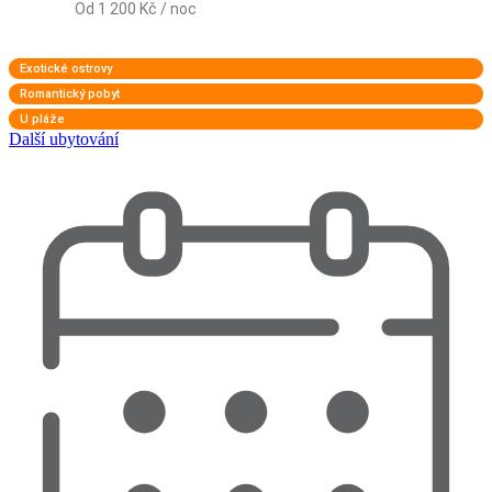
Od 1 200 Kč / noc
Exotické ostrovy
Romantický pobyt
U pláže
Další ubytování