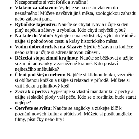
Nezapomeňte si vzít foťák a svačinu! ️
Vlakem za zábavou:
Vydejte se na cestu vlakem do
neznámého! Můžete navštívit jiná
města, zoologickou zahradu
nebo zábavní park.
Rybářské tajemství:
Naučte se chytat ryby a užijte si den
plný napětí a zábavy u rybníka.
Kdo chytí největší rybu?
Na kole do Vídně:
Vydejte se na cyklistický výlet do Vídně a
užijte si pohodovou cestu a krásy historického města.
Vodní dobrodružství na Sázavě:
Sjeďte Sázavu na lodičce
nebo raftu a užijte si adrenalinovou zábavu.
Běžecká stopa zimní krajinou:
Naučte se běžkovat a užijte
si zimní radovánky v zasněžené krajině. Kdo postaví
nejhezčího sněhuláka?
Čtení pod širým nebem:
Najděte si klidnou louku, vezměte
si oblíbenou knížku a užijte si relaxaci v přírodě. Můžete si
vzít i deku a piknikový koš!
Zázrak z pecky:
Vypěstujte si vlastní mandarinku z pecky a
užijte si sladké plody vaší péče. Kdo se o rostlinku bude starat
nejlépe?
Otevřete se světu:
Naučte se anglicky a získejte klíč k
poznání nových kultur a přátelství. Můžete si pustit anglické
filmy, písničky nebo hry!