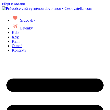
Přejít k obsahu
favorite
Srdcovky
travel
Letenky
Kdo
Kdy
Kam
O mně
Kontakty