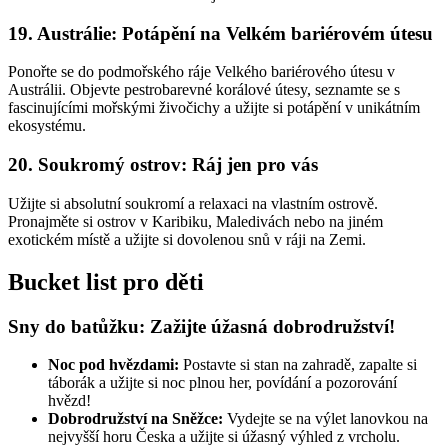
19. Austrálie: Potápění na Velkém bariérovém útesu
Ponořte se do podmořského ráje Velkého bariérového útesu v
Austrálii. Objevte
pestrobarevné korálové útesy, seznamte se s
fascinujícími mořskými živočichy a užijte si
potápění v unikátním
ekosystému.
20. Soukromý ostrov: Ráj jen pro vás
Užijte si absolutní soukromí a relaxaci na vlastním ostrově.
Pronajměte si ostrov v Karibiku,
Maledivách nebo na jiném
exotickém místě a užijte si dovolenou snů v ráji na Zemi.
Bucket list pro děti
Sny do batůžku: Zažijte úžasná dobrodružství!
Noc pod hvězdami:
Postavte si stan na zahradě, zapalte si
táborák a užijte si noc plnou
her, povídání a pozorování
hvězd!
Dobrodružství na Sněžce:
Vydejte se na výlet lanovkou na
nejvyšší horu Česka a užijte si
úžasný výhled z vrcholu.