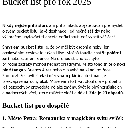
Bucket list pro rok 2025
Nikdy nejste příliš staří
, ani příliš mladí, abyste začali přemýšlet
o svém bucket listu. Jaké
destinace, jedinečné zážitky nebo
výjimečné ubytování si chcete odškrtnout, než vyprší váš
čas?
Smyslem bucket listu
je, že by měl být osobní a nebyl jen
opakováním cestovatelských klišé.
Možná toužíte spatřit
polární
záři
nebo zatmění Slunce. Na druhou stranu vás tyto
přírodní
zázraky mohou nechat chladnými. Místo toho sníte o
noci
plné tanga
v Buenos Aires nebo o
plavbě na kánoi po řece
Zambezi.
Sestavit si
vlastní seznam plánů
a destinací je
překvapivě náročný úkol. Může vám to trvat
dlouho a v průběhu
let bezpochyby provedete nějaké změny. Svět je plný vzrušujících
a
nádherných věcí, které můžete vidět a dělat.
Zde je 20 nápadů.
Bucket list pro dospělé
1. Město Petra: Romantika v magickém svitu svíček