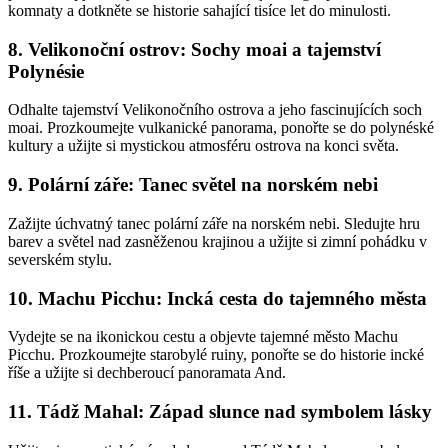
komnaty a dotkněte se historie sahající tisíce let do
minulosti.
8. Velikonoční ostrov: Sochy moai a tajemství
Polynésie
Odhalte tajemství Velikonočního ostrova a jeho fascinujících soch
moai. Prozkoumejte
vulkanické panorama, ponořte se do polynéské
kultury a užijte si mystickou atmosféru
ostrova na konci světa.
9. Polární záře: Tanec světel na norském nebi
Zažijte úchvatný tanec polární záře na norském nebi. Sledujte hru
barev a světel nad
zasněženou krajinou a užijte si zimní pohádku v
severském stylu.
10. Machu Picchu: Incká cesta do tajemného města
Vydejte se na ikonickou cestu a objevte tajemné město Machu
Picchu. Prozkoumejte starobylé
ruiny, ponořte se do historie incké
říše a užijte si dechberoucí panoramata And.
11. Tádž Mahal: Západ slunce nad symbolem lásky