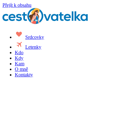
Přejít k obsahu
favorite
Srdcovky
travel
Letenky
Kdo
Kdy
Kam
O mně
Kontakty