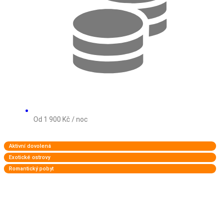
Od 1 900 Kč / noc
Aktivní dovolená
Exotické ostrovy
Romantický pobyt