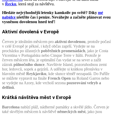
v
Řecku
, která stojí za návštěvu.
Hledáte nejvýhodnější letenky kamkoliv po světě? Díky
mé
nabídce
ušetříte čas i peníze. Neváhejte a začněte plánovat svou
vysněnou dovolenou hned teď!
Aktivní dovolená v Evropě
Červen je ideálním měsícem pro
aktivní dovolenou
, protože počasí
v celé Evropě je pěkné, i když občas zaprší. Vydejte se na
procházku po úžasných
pobřežních promenádách
, jako je Costa
Vicentina v Portugalsku nebo Cinque Terre v Itálii. Protože je
červen měsícem léta, je optimální čas vydat se na sever a zažít
zázrak
půlnočního slunce
. Navštivte Island, pozoruhodnou zemi
hor, ledovců, sopek a gejzírů. A udělejte si krátkou přestávku v
hlavním městě
Reykjavíku
, kde slunce téměř nezapadá. Do Paříže
se můžete vypravit na finále
French Open
na Roland Garros nebo
se vydejte na Azory, kde vrcholí sezona
pozorování velryb a
delfínů
.
Krátká návštěva měst v Evropě
Barcelona
nabízí pláž, nádherné památky a skvělé jídlo. Červen je
také skvělým měsícem k návštěvě
německých měst
, jako jsou