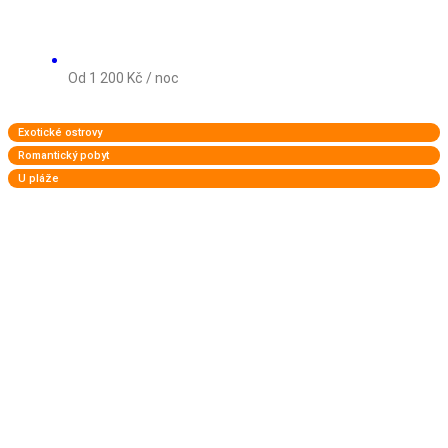
Od 1 200 Kč / noc
Exotické ostrovy
Romantický pobyt
U pláže