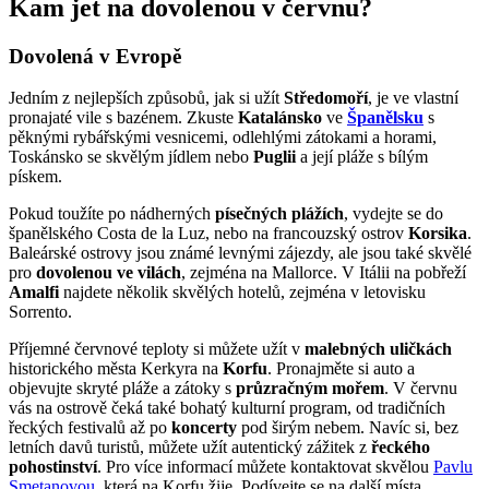
Kam jet na dovolenou v červnu?
Dovolená v Evropě
Jedním z nejlepších způsobů, jak si užít
Středomoří
, je ve vlastní
pronajaté vile s bazénem. Zkuste
Katalánsko
ve
Španělsku
s
pěknými rybářskými vesnicemi, odlehlými zátokami a horami,
Toskánsko se skvělým jídlem nebo
Puglii
a její pláže s bílým
pískem.
Pokud toužíte po nádherných
písečných plážích
, vydejte se do
španělského Costa de la Luz, nebo na francouzský ostrov
Korsika
.
Baleárské ostrovy jsou známé levnými zájezdy, ale jsou také skvělé
pro
dovolenou ve vilách
, zejména na Mallorce. V Itálii na pobřeží
Amalfi
najdete několik skvělých hotelů, zejména v letovisku
Sorrento.
Příjemné červnové teploty si můžete užít v
malebných uličkách
historického města Kerkyra na
Korfu
. Pronajměte si auto a
objevujte skryté pláže a zátoky s
průzračným mořem
. V červnu
vás na ostrově čeká také bohatý kulturní program, od tradičních
řeckých festivalů až po
koncerty
pod širým nebem. Navíc si, bez
letních davů turistů, můžete užít autentický zážitek z
řeckého
pohostinství
. Pro více informací můžete kontaktovat skvělou
Pavlu
Smetanovou
, která na Korfu žije.
Podívejte se na další místa