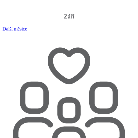
Září
Další měsíce