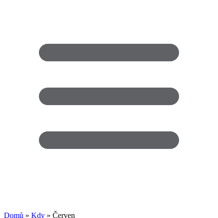
Domů
»
Kdy
» Červen