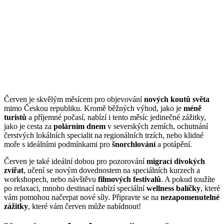
Červen je skvělým měsícem pro objevování
nových koutů světa
mimo Českou republiku. Kromě běžných výhod, jako je
méně
turistů
a příjemné počasí, nabízí i tento měsíc jedinečné zážitky,
jako je cesta za
polárním dnem
v severských zemích, ochutnání
čerstvých lokálních specialit na regionálních trzích, nebo klidné
moře s ideálními podmínkami pro
šnorchlování
a potápění.
Červen je také ideální dobou pro pozorování
migrací divokých
zvířat
, učení se novým dovednostem na speciálních kurzech a
workshopech, nebo návštěvu
filmových festivalů
. A pokud toužíte
po relaxaci, mnoho destinací nabízí speciální
wellness balíčky
, které
vám pomohou načerpat nové síly. Připravte se na
nezapomenutelné
zážitky
, které vám červen může nabídnout!