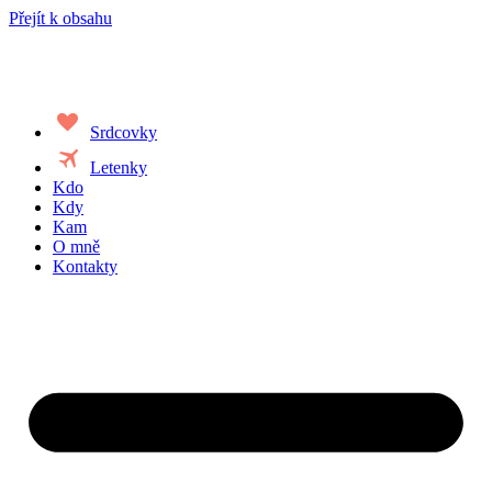
Přejít k obsahu
favorite
Srdcovky
travel
Letenky
Kdo
Kdy
Kam
O mně
Kontakty