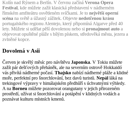
Kolín nad Rýnem a Berlín. V červnu začíná
Verona Opera
Festival
, kde můžete zažít klasická představení v nádherném
římském amfiteátru osvětleném svíčkami. Je to
největší operní
scéna
na světě a úžasný zážitek. Objevte
nedotčenou krásu
portugalského regionu Alentejo, který připomíná Algarve před 40
lety. Můžete si udělat pěší dovolenou nebo si
pronajmout auto
a
objevovat opuštěné pláže s bílým pískem, středověká města, jezera a
zvlněné kopce.
Dovolená v Asii
Červen je skvělý měsíc pro návštěvu
Japonska
. V Tokiu můžete
zažít pár dešťových přeháněk, ale na severním ostrově Hokkaidó
vás přivítá nádherné počasí.
Thajsko
nabízí nádherné pláže a klidné
moře, perfektní pro šnorchlování, bez davů turistů.
Nepál
láká na
trekingové výpravy v himálajském předhůří s úchvatnými výhledy.
A na
Borneu
můžete pozorovat orangutany v jejich přirozeném
prostředí, užívat si šnorchlování a potápění v klidných vodách a
poznávat kulturu místních kmenů.