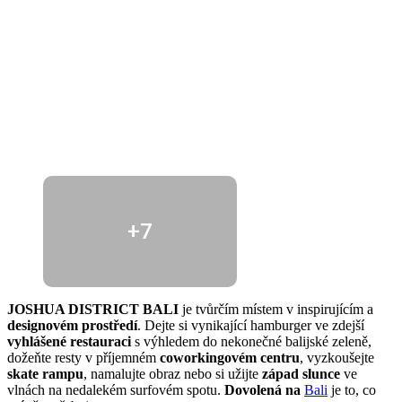
+7
JOSHUA DISTRICT
BALI
je tvůrčím místem v inspirujícím a
designovém prostředí
. Dejte si vynikající hamburger ve zdejší
vyhlášené restauraci
s výhledem do nekonečné balijské zeleně,
dožeňte resty v příjemném
coworkingovém centru
, vyzkoušejte
skate rampu
, namalujte obraz nebo si užijte
západ slunce
ve
vlnách na nedalekém surfovém spotu.
Dovolená na
Bali
je to, co