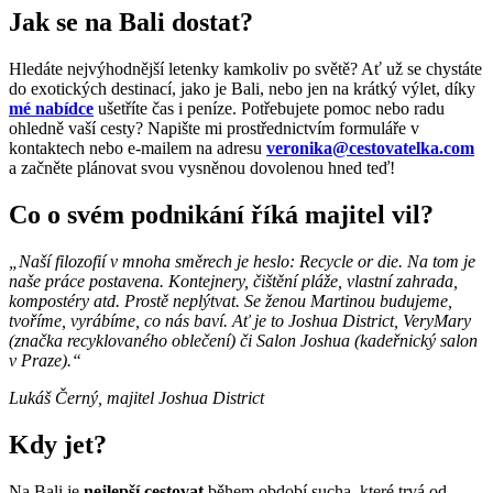
Jak se na Bali dostat?
Hledáte nejvýhodnější letenky kamkoliv po světě? Ať už se chystáte
do exotických destinací, jako je Bali, nebo jen na krátký výlet, díky
mé nabídce
ušetříte čas i peníze. Potřebujete pomoc nebo radu
ohledně vaší cesty? Napište mi prostřednictvím formuláře v
kontaktech nebo e-mailem na adresu
veronika@cestovatelka.com
a začněte plánovat svou vysněnou dovolenou hned teď!
Co o svém podnikání říká majitel vil?
„Naší filozofií v mnoha směrech je heslo: Recycle or die. Na tom je
naše práce postavena. Kontejnery, čištění pláže, vlastní zahrada,
kompostéry atd. Prostě neplýtvat. Se ženou Martinou budujeme,
tvoříme, vyrábíme, co nás baví. Ať je to Joshua District, VeryMary
(značka recyklovaného oblečení) či Salon Joshua (kadeřnický salon
v Praze).“
Lukáš Černý, majitel Joshua District
Kdy jet?
Na Bali je
nejlepší cestovat
během období sucha, které trvá od