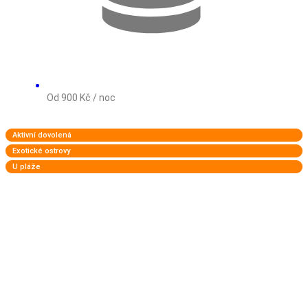
Od 900 Kč / noc
Aktivní dovolená
Exotické ostrovy
U pláže