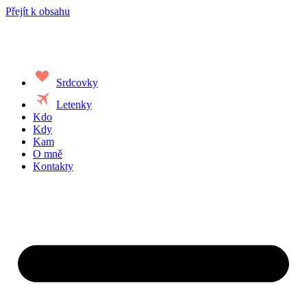
Přejít k obsahu
favorite
Srdcovky
travel
Letenky
Kdo
Kdy
Kam
O mně
Kontakty