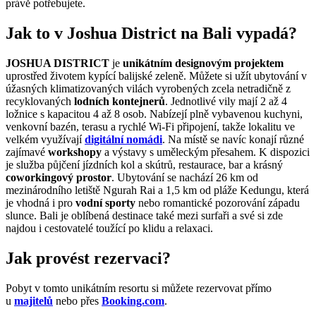
právě potřebujete.
Jak to v Joshua District na Bali vypadá?
JOSHUA DISTRICT
je
unikátním designovým projektem
uprostřed životem kypící balijské zeleně. Můžete si užít ubytování v
úžasných klimatizovaných vilách vyrobených zcela netradičně z
recyklovaných
lodních kontejnerů
. Jednotlivé vily mají 2 až 4
ložnice s kapacitou 4 až 8 osob. Nabízejí plně vybavenou kuchyni,
venkovní bazén, terasu a rychlé Wi-Fi připojení, takže lokalitu ve
velkém využívají
digitální nomádi
. Na místě se navíc konají různé
zajímavé
workshopy
a výstavy s uměleckým přesahem. K dispozici
je služba půjčení jízdních kol a skútrů, restaurace, bar a krásný
coworkingový prostor
. Ubytování se nachází 26 km od
mezinárodního letiště Ngurah Rai a 1,5 km od pláže Kedungu, která
je vhodná i pro
vodní sporty
nebo romantické pozorování západu
slunce. Bali je oblíbená destinace také mezi surfaři a své si zde
najdou i cestovatelé toužící po klidu a relaxaci.
Jak provést rezervaci?
Pobyt v tomto unikátním resortu si můžete rezervovat přímo
u
majitelů
nebo přes
Booking.com
.